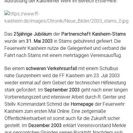
Ausrüstung der Kaisheimer Wehr im Bereich Erste-Hilfe.
Das
25jährige Jubiläum
der
Partnerschaft Kaisheim-Stams
wurde am
31. Mai 2003
in Stams gebührend gefeiert. Die
Feuerwehr Kaisheim nutze die Gelegenheit und verband die
Fahrt nach Stams mit einem mehrtägigen Vereinsausflug.
Bei einem
schweren Verkehrsunfall
mit einem Schulbus
nahe Gunzenheim wird die FF Kaisheim am 23. Juli 2003
wieder einmal auf dem Gebiet der technischen Hilfeleistung
stark gefordert. Im
September 2003
geht nach einer langen
Vorbereitungszeit und intensiver Arbeit durch R. Genter und
Stellv. Kommandant Schmid die
Homepage
der Feuerwehr
Kaisheim zum ersten Mal Online. Eine zeitgemäße
Öffentlichkeitsarbeit ist somit auch für die Zukunft sicher
gestellt. Im
Dezember 2003
erklärt Vereinsvorstand Merkle
aus persönlichen Gründen seinen Rücktritt. Nachdem sich