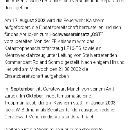
die Außenfassade restauriert und verschiedene Reparaturen
durchgeführt.
Am
17. August 2002
wird die Feuerwehr Kaisheim
aufgefordert, die Einsatzbereitschaft herzustellen und sich
für das Abrücken zum
Hochwassereinsatz „OST“
vorzubereiten. Von der FF Kaisheim wird das
Katastrophenschutzfahrzeug LF16-TS sowie ein
Mehrzweckfahrzeug unter Leitung von Stellvertretenden
Kommandant Roland Schmid gestellt. Nach einigem Hin und
Her wird am Mittwoch den 21.08.2002 die
Einsatzbereitschaft aufgehoben.
Im
September
tritt Gerätewart Münch von seinem Amt
zurück. Im
Oktober
findet turnusmäßig eine
Truppmannausbildung in Kaisheim statt. Im
Januar 2003
rückt W. Bittmann als Beisitzer für den ausgeschiedenen
Gerätewart Münch in die Vorstandshaft nach.
Weiterhin ist die Wehr im Januar durch
drei große