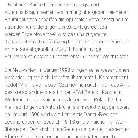
1½ jähriger Bauzeit der neue Schulungs- und
Aufenthaltsraum seiner Bestimmung übergeben. Die neuen
Räumlichkeiten schaffen die optimalen Voraussetzung um
auch den Anforderungen der Zukunft gerecht zu
werden.Ende November wird das uns zugeteilte
Katastrophenschutzfahrzeug LF 16-TS bei der FF Buch am
Ammersee abgeholt. In Zukunft können junge
Feuerwehrkameraden Ersatzdienst in unserer Wehr leisten.
Die Neuwahlen im
Januar 1998
bringen keine wesentlichen
Veränderung mit sich. Im März übernimmt 1. Kommandant
Rudolf Mieling von Josef Czernich nun auch noch das Amt
des Kreisbrandmeisters für den KBM-Bereich Kaisheim.
Weiterhin tritt der Kaisheimer Jugendwart Roland Schmid
die Nachfolge von Anton Müller als Inspektionsjugendwart
an. Im
Juni 1998
wird vom Landkreis Donau-Ries das
Löschgruppenfahrzeug LF 16-TS an die Kaisheimer Wehr
übergeben. Den kirchlichen Segen spendet der Kaisheimer
Pfarrer Anton Scherer. Ein paar Tage später übergibt