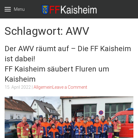
Menu
Freiwillige
Willkommen auf
Schlagwort:
AWV
Feuerwehr Markt
der Website der
Der AWV räumt auf – Die FF Kaisheim
Kaisheim e.V.
Freiwilligen
ist dabei!
Feuerwehr Markt
FF Kaisheim säubert Fluren um
Kaisheim
Kaisheim
15. April 2022
|
Allgemein
Leave a Comment