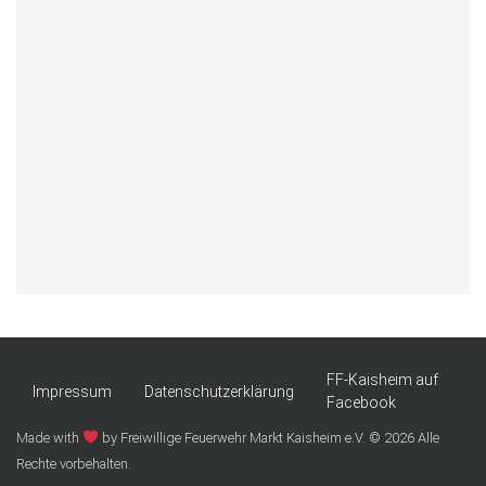
FF-Kaisheim auf
Impressum
Datenschutzerklärung
Facebook
Made with
by Freiwillige Feuerwehr Markt Kaisheim e.V. © 2026 Alle
Rechte vorbehalten.