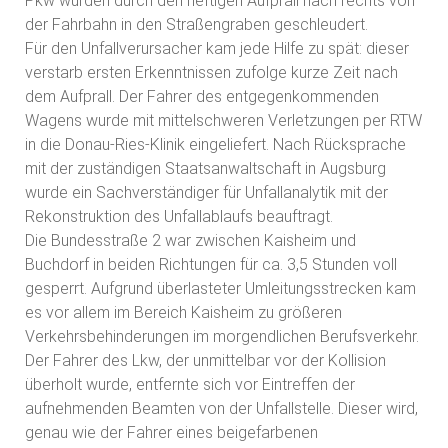
Pkw wurden durch den heftigen Aufprall nach rechts von
der Fahrbahn in den Straßengraben geschleudert.
Für den Unfallverursacher kam jede Hilfe zu spät: dieser
verstarb ersten Erkenntnissen zufolge kurze Zeit nach
dem Aufprall. Der Fahrer des entgegenkommenden
Wagens wurde mit mittelschweren Verletzungen per RTW
in die Donau-Ries-Klinik eingeliefert. Nach Rücksprache
mit der zuständigen Staatsanwaltschaft in Augsburg
wurde ein Sachverständiger für Unfallanalytik mit der
Rekonstruktion des Unfallablaufs beauftragt.
Die Bundesstraße 2 war zwischen Kaisheim und
Buchdorf in beiden Richtungen für ca. 3,5 Stunden voll
gesperrt. Aufgrund überlasteter Umleitungsstrecken kam
es vor allem im Bereich Kaisheim zu größeren
Verkehrsbehinderungen im morgendlichen Berufsverkehr.
Der Fahrer des Lkw, der unmittelbar vor der Kollision
überholt wurde, entfernte sich vor Eintreffen der
aufnehmenden Beamten von der Unfallstelle. Dieser wird,
genau wie der Fahrer eines beigefarbenen