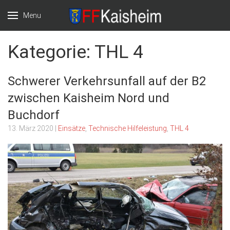
Menu
Freiwillige
Willkommen auf
Kategorie:
THL 4
Feuerwehr Markt
der Website der
Schwerer Verkehrsunfall auf der B2
Kaisheim e.V.
Freiwilligen
zwischen Kaisheim Nord und
Feuerwehr Markt
Buchdorf
Kaisheim
13. März 2020
|
Einsätze
,
Technische Hilfeleistung
,
THL 4