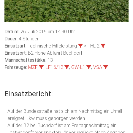
Datum:
26. Juli 2019 um 14:30 Uhr
Dauer:
4 Stunden
Einsatzart:
Technische Hilfeleistung
> THL 2
Einsatzort:
B2 Höhe Abfahrt Buchdorf
Mannschaftsstärke:
13
Fahrzeuge:
MZF
,
LF16/12
,
GW-L1
,
VSA
Einsatzbericht:
Auf der Bundesstraße hat sich am Nachmittag ein Unfall
ereignet. Lkw muss geborgen werden.
Auf der B2 bei Buchdorf ist am Freitagnachmittag ein
Lastwagenfahrer spektakulär verunglückt. Nach Angaben