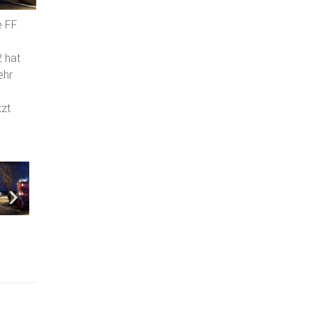
e FF
 hat
ehr
tzt