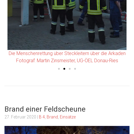
Die Menschenrettung über Steckleitern über die Arkaden
Fotograf: Martin Zinsmeister, UG-ÖEL Donau-Ries
Brand einer Feldscheune
27. Februar 2020
|
B 4
,
Brand
,
Einsätze