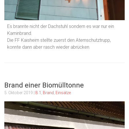
Es brannte nicht der Dachstuhl sondern es war nur ein
Kaminbrand.
Die FF Kaisheim stellte zuerst den Atemschutztrupp,
konnte dann aber rasch wieder abrücken.
Brand einer Biomülltonne
5. Oktober 2019
|
B 1
,
Brand
,
Einsätze