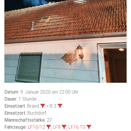
Datum:
9. Januar 2020 um 22:00 Uhr
Dauer:
1 Stunde
Einsatzart:
Brand
> B 3
Einsatzort:
Buchdorf
Mannschaftsstärke:
27
Fahrzeuge:
LF16/12
,
LF8
,
LF16 TS