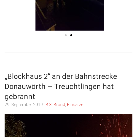
„Blockhaus 2“ an der Bahnstrecke
Donauwörth – Treuchtlingen hat
gebrannt
29. September 2019
|
B 3
,
Brand
,
Einsätze