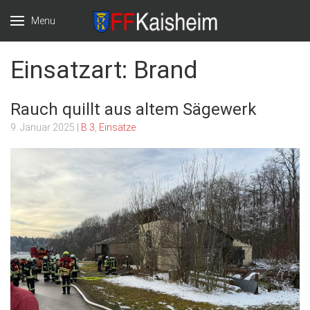
Menu
Freiwillige
Willkommen auf
Einsatzart:
Brand
Feuerwehr Markt
der Website der
Rauch quillt aus altem Sägewerk
Kaisheim e.V.
Freiwilligen
9. Januar 2025
|
B 3
,
Einsätze
Feuerwehr Markt
Kaisheim